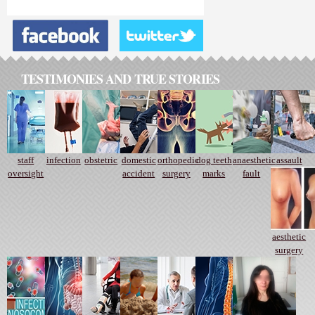
TESTIMONIES AND TRUE STORIES
staff
infection
obstetric
domestic
orthopedic
dog teeth
anaesthetic
assault
oversight
accident
surgery
marks
fault
aesthetic
surgery