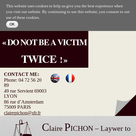
Skip to
This website uses cookies to help us give you the best experience when
main
you visit our website. By continuing to use this website, you consent to our
content
use of these cookies.
« DO NOT BE A VICTIM
TWICE
! »
CONTACT ME:
Phone: 04 72 56 20
89
49 rue Servient 69003
LYON
86 rue d’Amsterdam
75009 PARIS
clairepichon@sfr.fr
C
P
laire
ICHON – Laywer to