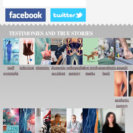
TESTIMONIES AND TRUE STORIES
staff
infection
obstetric
domestic
orthopedic
dog teeth
anaesthetic
assault
oversight
accident
surgery
marks
fault
aesthetic
surgery