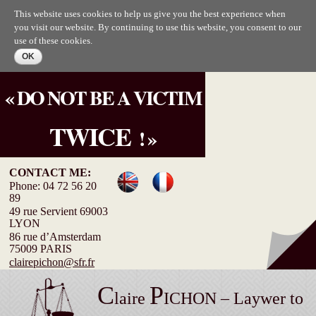
Skip to
This website uses cookies to help us give you the best experience when
main
you visit our website. By continuing to use this website, you consent to our
content
use of these cookies.
« DO NOT BE A VICTIM
TWICE
! »
CONTACT ME:
Phone: 04 72 56 20
89
49 rue Servient 69003
LYON
86 rue d’Amsterdam
75009 PARIS
clairepichon@sfr.fr
C
P
laire
ICHON – Laywer to